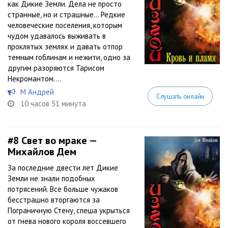
как Дикие Земли. Дела не просто
странные, но и страшные… Редкие
человеческие поселения, которым
чудом удавалось выживать в
проклятых землях и давать отпор
темным гоблинам и нежити, одно за
другим разоряются Тарисом
Некромантом....
М Андрей
Слушать онлайн
10 часов 51 минута
#8
Свет во мраке —
Михайлов Дем
За последние двести лет Дикие
Земли не знали подобных
потрясений. Все больше чужаков
бесстрашно вторгаются за
Пограничную Стену, спеша укрыться
от гнева нового короля воссевшего