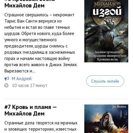
Михайлов Дем
Страшное свершилось – некромант
Тарис Ван Санти вернулся из
небытия и встал во главе темных
шурдов. Обретя нового, куда более
умного и могущественного
предводителя, шурды снялись с
родовых гнездилищ в заснеженных
горах и начали настоящую войну
против всего живого в Диких Землях.
Вырезаются и...
М Андрей
Слушать онлайн
10 часов 17 минут
#7
Кровь и пламя —
Михайлов Дем
Странные дела творятся на мрачных
и зловещих территориях, известных