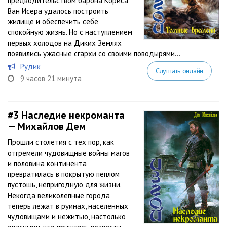
предводительством барона Кориса
Ван Исера удалось построить
жилище и обеспечить себе
спокойную жизнь. Но с наступлением
первых холодов на Диких Землях
появились ужасные сгархи со своими поводырями...
Рудик
Слушать онлайн
9 часов 21 минута
#3
Наследие некроманта
— Михайлов Дем
Прошли столетия с тех пор, как
отгремели чудовищные войны магов
и половина континента
превратилась в покрытую пеплом
пустошь, непригодную для жизни.
Некогда великолепные города
теперь лежат в руинах, населенных
чудовищами и нежитью, настолько