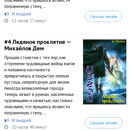
опасными, что пришлось возвести
пограничную стену,...
М Андрей
Слушать онлайн
12 часов 27 минут
#4
Ледяное проклятие —
Михайлов Дем
Прошли столетия с тех пор, как
отгремели чудовищные войны магов
и половина континента
превратилась в покрытую пеплом
пустошь, непригодную для жизни.
Некогда великолепные города
теперь лежат в руинах, населенных
чудовищами и нежитью, настолько
опасными, что пришлось возвести
пограничную стену,...
М Андрей
Слушать онлайн
10 часов 49 минут