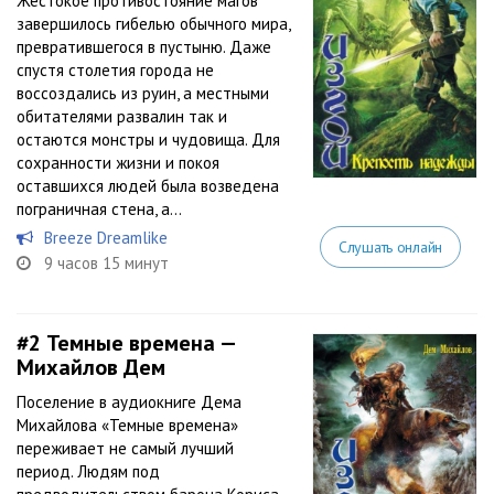
Жестокое противостояние магов
завершилось гибелью обычного мира,
превратившегося в пустыню. Даже
спустя столетия города не
воссоздались из руин, а местными
обитателями развалин так и
остаются монстры и чудовища. Для
сохранности жизни и покоя
оставшихся людей была возведена
пограничная стена, а...
Breeze Dreamlike
Слушать онлайн
9 часов 15 минут
#2
Темные времена —
Михайлов Дем
Поселение в аудиокниге Дема
Михайлова «Темные времена»
переживает не самый лучший
период. Людям под