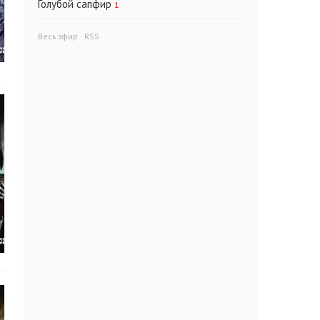
Голубой сапфир
1
Весь эфир
·
RSS