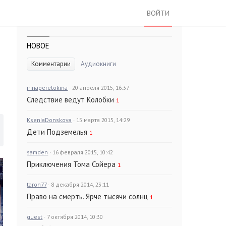
ВОЙТИ
НОВОЕ
Комментарии
Аудиокниги
irinaperetokina
· 20 апреля 2015, 16:37
Следствие ведут Колобки
1
KseniaDonskova
· 15 марта 2015, 14:29
Дети Подземелья
1
samden
· 16 февраля 2015, 10:42
Приключения Тома Сойера
1
taron77
· 8 декабря 2014, 23:11
Право на смерть. Ярче тысячи солнц
1
guest
· 7 октября 2014, 10:30