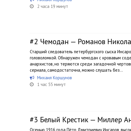
2 часа 19 минут
#2
Чемодан — Романов Никол
Старший следователь петербургского сыска Инсаро
головоломкой. Обнаружен чемодан с кровавым сод
анархистов, но теряются среди загадочной чертовщ
сериала, самодостаточна, можно слушать без...
Михаил Коршунов
1 час 55 минут
#3
Белый Крестик — Миллер А
Осенью 1916 года Пётр Дмитриевич Инсаров, высо