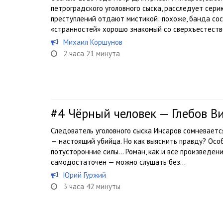
петроградского уголовного сыска, расследует сер
преступлений отдают мистикой: похоже, банда со
«странностей» хорошо знакомый со сверхъестеств
Михаил Коршунов
2 часа 21 минута
#4
Чёрный человек — Глебов В
Следователь уголовного сыска Инсаров сомневается
— настоящий убийца. Но как выяснить правду? Осо
потусторонние силы… Роман, как и все произведени
самодостаточен — можно слушать без...
Юрий Гуржий
3 часа 42 минуты