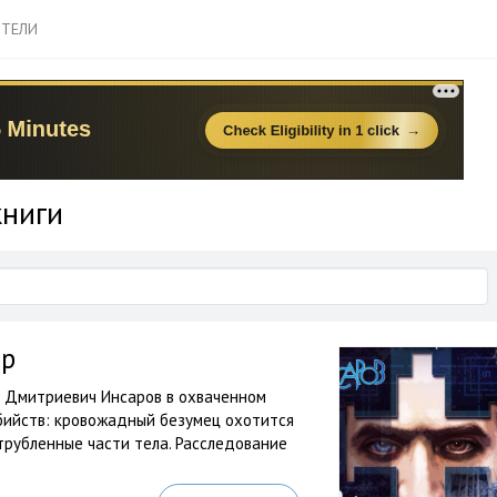
ТЕЛИ
книги
ор
р Дмитриевич Инсаров в охваченном
бийств: кровожадный безумец охотится
трубленные части тела. Расследование