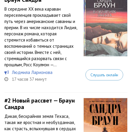
В середине XX века караван
переселенцев прокладывает свой
путь через американские саванны и
прерии. В их числе находится Лидия,
персонаж романа, которая
стремится избавиться от
воспоминаний о темных страницах
своей истории. Вместе с ней,
стремящийся разорвать связи с
прошлым, Росс Коулмэн —...
Людмила Ларионова
Слушать онлайн
17 часов 37 минут
#2
Новый рассвет — Браун
Сандра
Дикая, бескрайняя земля Техаса,
такая же яростная и необузданная,
как страсть, вспыхнувшая в сердцах