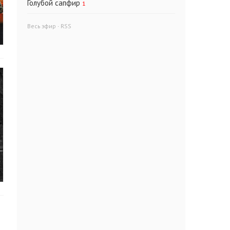
Голубой сапфир
1
Весь эфир
·
RSS