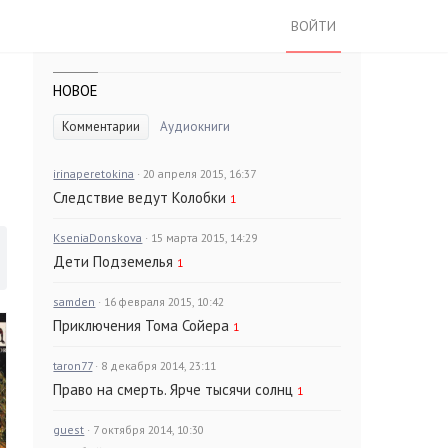
ВОЙТИ
НОВОЕ
Комментарии
Аудиокниги
irinaperetokina
· 20 апреля 2015, 16:37
Следствие ведут Колобки
1
KseniaDonskova
· 15 марта 2015, 14:29
Дети Подземелья
1
samden
· 16 февраля 2015, 10:42
Приключения Тома Сойера
1
taron77
· 8 декабря 2014, 23:11
Право на смерть. Ярче тысячи солнц
1
guest
· 7 октября 2014, 10:30