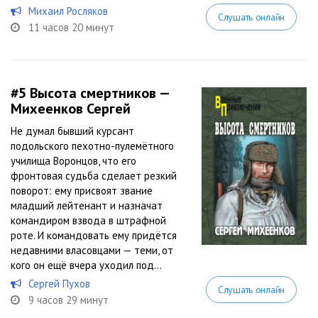
Михаил Росляков
Слушать онлайн
11 часов 20 минут
#5
Высота смертников —
Михеенков Сергей
Не думал бывший курсант
подольского пехотно-пулемётного
училища Воронцов, что его
фронтовая судьба сделает резкий
поворот: ему присвоят звание
младший лейтенант и назначат
командиром взвода в штрафной
роте. И командовать ему придётся
недавними власовцами — теми, от
кого он ещё вчера уходил под...
Сергей Пухов
Слушать онлайн
9 часов 29 минут