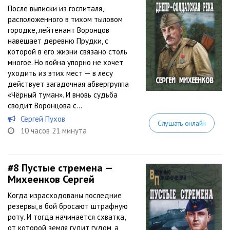
После выписки из госпиталя,
расположенного в тихом тыловом
городке, лейтенант Воронцов
навещает деревню Прудки, с
которой в его жизни связано столь
многое. Но война упорно не хочет
уходить из этих мест — в лесу
действует загадочная абвергруппа
«Чёрный туман». И вновь судьба
сводит Воронцова с...
Сергей Пухов
Слушать онлайн
10 часов 21 минута
#8
Пустые стремена —
Михеенков Сергей
Когда израсходованы последние
резервы, в бой бросают штрафную
роту. И тогда начинается схватка,
от которой земля гудит гудом, а