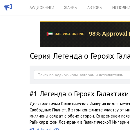
АУДИОКНИГИ
ЖАНРЫ
АВТОРЫ
ИСПОЛНИ
Серия Легенда о Героях Гал
#1
Легенда о Героях Галактики
Десятилетиями Галактическая Империя ведет межз
Свободных Планет. В этом конфликте участвуют м
миллионы солдат с обеих сторон. Со временем по
Райнхард фон Лоэнграмм в Галактической Империи и
Adrenalin28