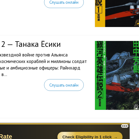
Слушать онлайн
 2 — Танака Ёсики
жзвездной войне против Альянса
 космических кораблей и миллионы солдат
одые и амбициозные офицеры: Райнхард
в...
Слушать онлайн