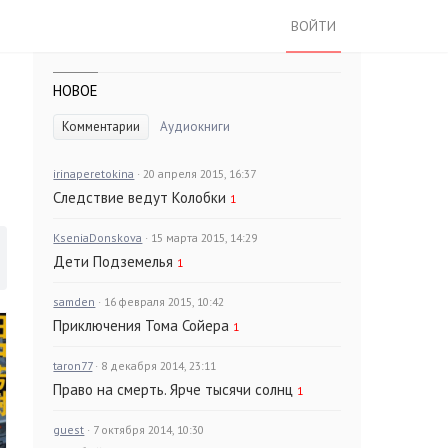
ВОЙТИ
НОВОЕ
Комментарии
Аудиокниги
irinaperetokina
· 20 апреля 2015, 16:37
Следствие ведут Колобки
1
KseniaDonskova
· 15 марта 2015, 14:29
Дети Подземелья
1
samden
· 16 февраля 2015, 10:42
Приключения Тома Сойера
1
taron77
· 8 декабря 2014, 23:11
Право на смерть. Ярче тысячи солнц
1
guest
· 7 октября 2014, 10:30