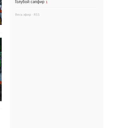
Голубой сапфир
1
Весь эфир
·
RSS