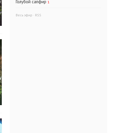
Голубой сапфир
1
Весь эфир
·
RSS