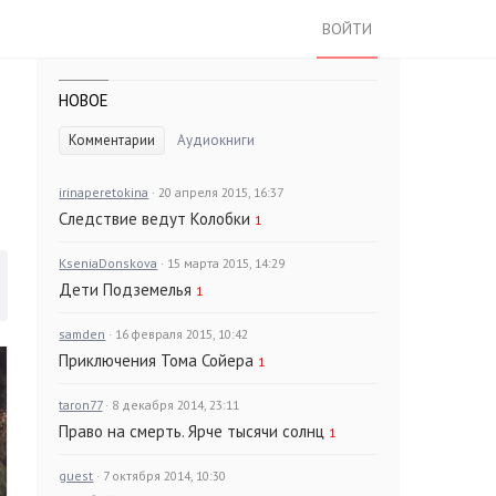
ВОЙТИ
НОВОЕ
Комментарии
Аудиокниги
irinaperetokina
· 20 апреля 2015, 16:37
Следствие ведут Колобки
1
KseniaDonskova
· 15 марта 2015, 14:29
Дети Подземелья
1
samden
· 16 февраля 2015, 10:42
Приключения Тома Сойера
1
taron77
· 8 декабря 2014, 23:11
Право на смерть. Ярче тысячи солнц
1
guest
· 7 октября 2014, 10:30