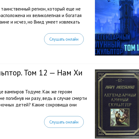
, таинственный регион, который еще не
расположена их великолепная и богатая
ине и исчез, но Виид умеет извлекать
Слушать онлайн
ьптор. Том 12 — Нам Хи
де вампиров Тодуме. Как же героям
е погибнув ни разу, ведь в случае смерти
 ночных детей? Какие сокровища они
Слушать онлайн