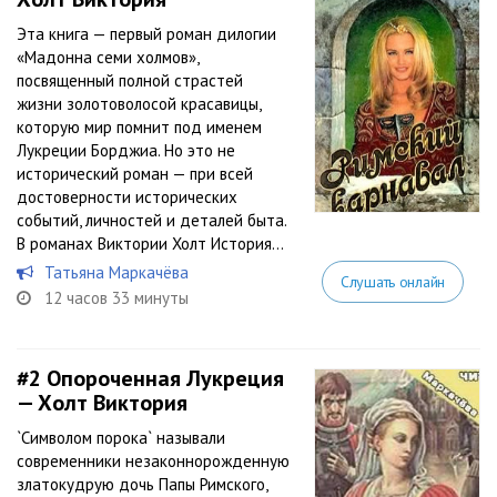
Эта книга — первый роман дилогии
«Мадонна семи холмов»,
посвященный полной страстей
жизни золотоволосой красавицы,
которую мир помнит под именем
Лукреции Борджиа. Но это не
исторический роман — при всей
достоверности исторических
событий, личностей и деталей быта.
В романах Виктории Холт История...
Татьяна Маркачёва
Слушать онлайн
12 часов 33 минуты
#2
Опороченная Лукреция
— Холт Виктория
`Символом порока` называли
современники незаконнорожденную
златокудрую дочь Папы Римского,