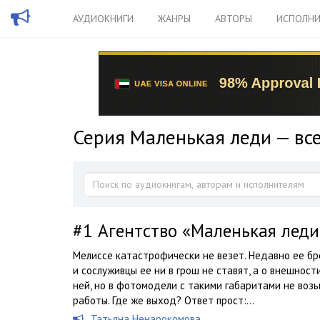
АУДИОКНИГИ
ЖАНРЫ
АВТОРЫ
ИСПОЛНИ
Серия Маленькая леди — вс
#1
Агентство «Маленькая леди
Мелиссе катастрофически не везет. Недавно ее б
и сослуживцы ее ни в грош не ставят, а о внешност
ней, но в фотомодели с такими габаритами не возь
работы. Где же выход? Ответ прост:...
Татьяна Ненарокомова