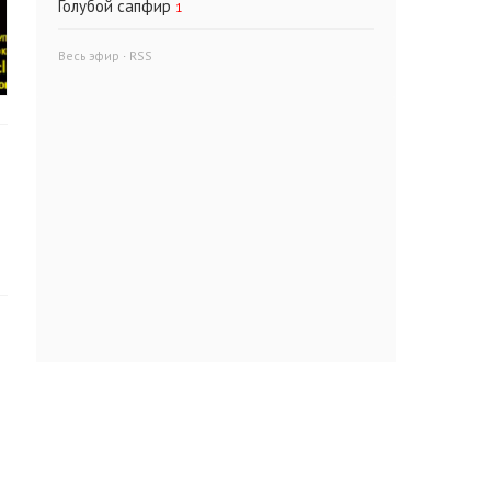
Голубой сапфир
1
Весь эфир
·
RSS