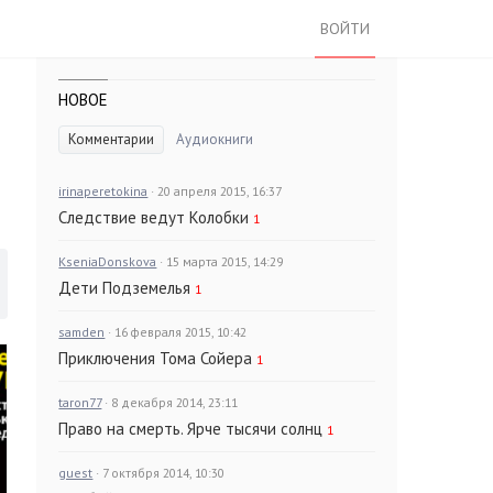
ВОЙТИ
НОВОЕ
Комментарии
Аудиокниги
irinaperetokina
· 20 апреля 2015, 16:37
Следствие ведут Колобки
1
KseniaDonskova
· 15 марта 2015, 14:29
Дети Подземелья
1
samden
· 16 февраля 2015, 10:42
Приключения Тома Сойера
1
taron77
· 8 декабря 2014, 23:11
Право на смерть. Ярче тысячи солнц
1
guest
· 7 октября 2014, 10:30