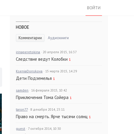
ВОЙТИ
НОВОЕ
Комментарии
Аудиокниги
irinaperetokina
· 20 апреля 2015, 16:37
Следствие ведут Колобки
1
KseniaDonskova
· 15 марта 2015, 14:29
Дети Подземелья
1
samden
· 16 февраля 2015, 10:42
Приключения Тома Сойера
1
taron77
· 8 декабря 2014, 23:11
Право на смерть. Ярче тысячи солнц
1
guest
· 7 октября 2014, 10:30