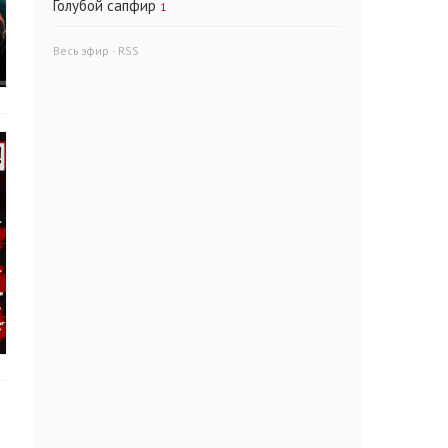
Голубой сапфир
1
Весь эфир
·
RSS