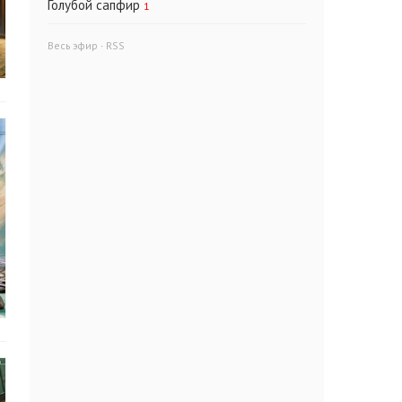
Голубой сапфир
1
Весь эфир
·
RSS