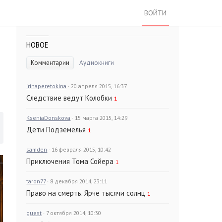
ВОЙТИ
НОВОЕ
Комментарии
Аудиокниги
irinaperetokina
· 20 апреля 2015, 16:37
Следствие ведут Колобки
1
KseniaDonskova
· 15 марта 2015, 14:29
Дети Подземелья
1
samden
· 16 февраля 2015, 10:42
Приключения Тома Сойера
1
taron77
· 8 декабря 2014, 23:11
Право на смерть. Ярче тысячи солнц
1
guest
· 7 октября 2014, 10:30