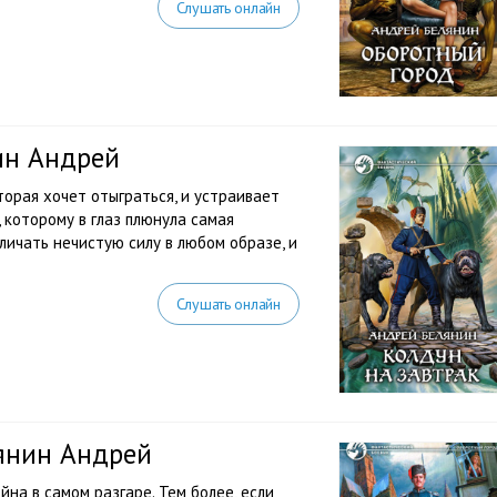
Слушать онлайн
ин Андрей
торая хочет отыграться, и устраивает
 которому в глаз плюнула самая
личать нечистую силу в любом образе, и
Слушать онлайн
лянин Андрей
йна в самом разгаре. Тем более, если