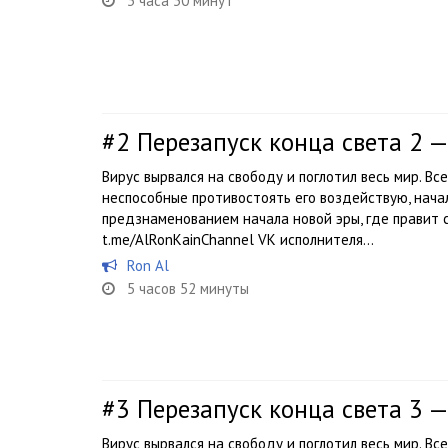
3 часа 30 минут
#2
Перезапуск конца света 2 —
Вирус вырвался на свободу и поглотил весь мир. Вс
неспособные противостоять его воздействую, нача
предзнаменованием начала новой эры, где правит 
t.me/AlRonKainChannel VK исполнителя...
Ron Al
5 часов 52 минуты
#3
Перезапуск конца света 3 —
Вирус вырвался на свободу и поглотил весь мир. Вс