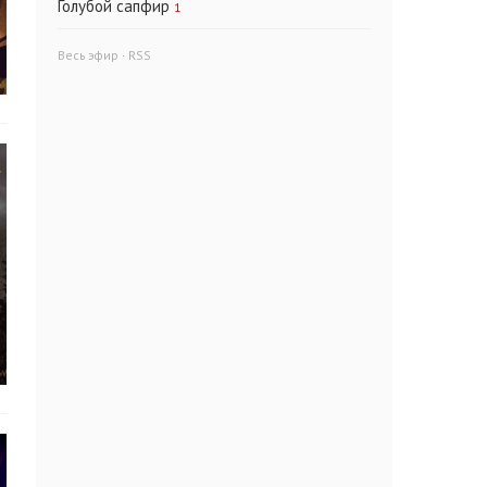
Голубой сапфир
1
Весь эфир
·
RSS