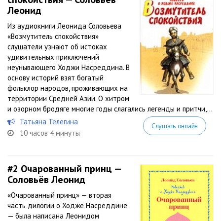
Леонид
Из аудиокниги Леонида Соловьева
«Возмутитель спокойствия»
слушатели узнают об истоках
удивительных приключений
неунывающего Ходжи Насреддина. В
основу историй взят богатый
фольклор народов, проживающих на
территории Средней Азии. О хитром
и озорном бродяге многие годы слагались легенды и притчи,...
Татьяна Телегина
Слушать онлайн
10 часов 4 минуты
#2
Очарованный принц —
Соловьёв Леонид
«Очарованный принц» — вторая
часть дилогии о Ходже Насреддине
— была написана Леонидом