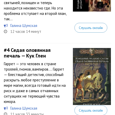
святыней, похищен и теперь
находится неизвестно где. Но эта
проблема отступает на второй план,
так...
Галина Шумская
Слушать онлайн
12 часов 14 минут
#4
Седая оловянная
печаль — Кук Глен
Гаррет — это человек в стране
троллей, гномов, вампиров.… Гаррет
— блестящий детектив, способный
раскрыть любое преступление в
мире магии, всегда готовый идти на
риск и даже в самых отчаянных
ситуациях не теряющий чувства
юмора.
Галина Шумская
Слушать онлайн
11 часов 33 минуты