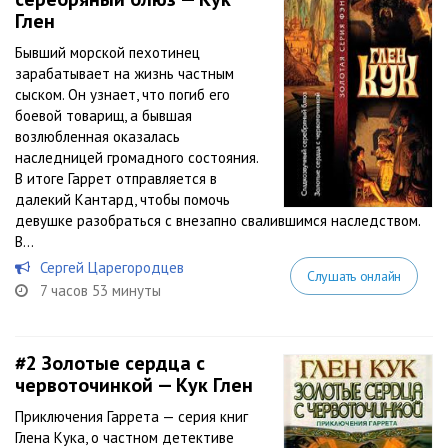
Глен
Бывший морской пехотинец
зарабатывает на жизнь частным
сыском. Он узнает, что погиб его
боевой товарищ, а бывшая
возлюбленная оказалась
наследницей громадного состояния.
В итоге Гаррет отправляется в
далекий Кантард, чтобы помочь
девушке разобраться с внезапно свалившимся наследством.
В...
Сергей Царегородцев
Слушать онлайн
7 часов 53 минуты
#2
Золотые сердца с
червоточинкой — Кук Глен
Приключения Гаррета — серия книг
Глена Кука, о частном детективе