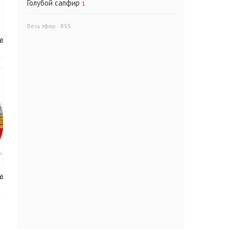
Голубой сапфир
1
Весь эфир
·
RSS