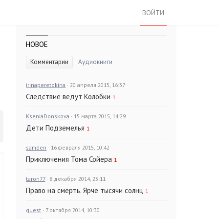
ВОЙТИ
НОВОЕ
Комментарии
Аудиокниги
irinaperetokina
· 20 апреля 2015, 16:37
Следствие ведут Колобки
1
KseniaDonskova
· 15 марта 2015, 14:29
Дети Подземелья
1
samden
· 16 февраля 2015, 10:42
Приключения Тома Сойера
1
taron77
· 8 декабря 2014, 23:11
Право на смерть. Ярче тысячи солнц
1
guest
· 7 октября 2014, 10:30