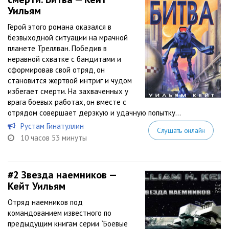
Уильям
Герой этого романа оказался в
безвыходной ситуации на мрачной
планете Треллван. Победив в
неравной схватке с бандитами и
сформировав свой отряд, он
становится жертвой интриг и чудом
избегает смерти. На захваченных у
врага боевых работах, он вместе с
отрядом совершает дерзкую и удачную попытку...
Рустам Гинатуллин
Слушать онлайн
10 часов 53 минуты
#2
Звезда наемников —
Кейт Уильям
Отряд наемников под
командованием известного по
предыдущим книгам серии `Боевые