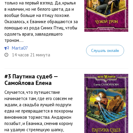
только на первый взгляд. Да, крылья
в наличии, но не белого цвета, да и
вообще больше на птицу похоже.
Оказалось, к Еванике обращаются за
помощью из рода Синих Птиц, чтобы
одолеть врага, завладевшего
троном....
Marta07
Слушать онлайн
14 часов 21 минута
#3
Паутина судеб —
Самойлова Елена
Случается, что путешествие
начинается там, где его совсем не
ждали, а свадьба лучшей подруги
едва не превращается в похороны
виновников торжества. Андарион
позабыт, и Еваника, сменив корону
на удалую стрелецкую шапку,