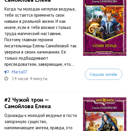
Когда ты молодая неглупая ведунья,
тебе остается применять свои
навыки в реальной жизни. И как
иначе, если в тебя вложил столько
труда магический наставник.
Поэтому главная героиня
писательницы Елены Самойловой так
уверена в своих начинаниях. Ее
только подбадривают
преследователи, заверяющие, что...
Marta07
Слушать онлайн
14 часов 4 минуты
#2
Чужой трон —
Самойлова Елена
Однажды к молодой ведунье в гости
запорхнуло существо,
напоминающее ангела, правда, это