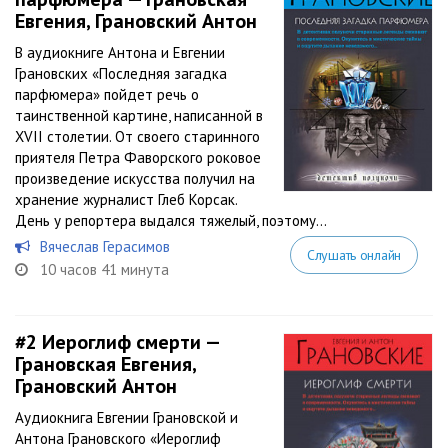
Евгения, Грановский Антон
В аудиокниге Антона и Евгении
Грановских «Последняя загадка
парфюмера» пойдет речь о
таинственной картине, написанной в
XVII столетии. От своего старинного
приятеля Петра Фаворского роковое
произведение искусства получил на
хранение журналист Глеб Корсак.
День у репортера выдался тяжелый, поэтому...
Вячеслав Герасимов
Слушать онлайн
10 часов 41 минута
#2
Иероглиф смерти —
Грановская Евгения,
Грановский Антон
Аудиокнига Евгении Грановской и
Антона Грановского «Иероглиф