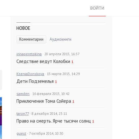
ВОЙТИ
НОВОЕ
Комментарии
Аудиокниги
irinaperetokina
· 20 апреля 2015, 16:37
Следствие ведут Колобки
1
KseniaDonskova
· 15 марта 2015, 14:29
Дети Подземелья
1
samden
· 16 февраля 2015, 10:42
Приключения Тома Сойера
1
taron77
· 8 декабря 2014, 23:11
Право на смерть. Ярче тысячи солнц
1
guest
· 7 октября 2014, 10:30