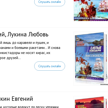
Слушать онлайн
ий, Лукина Любовь
й лишь до каравелл и пушек, и
ранами и боевыми ракетами… И снова
онкистадоры не носят кирас, их
ое друзей...
Слушать онлайн
укин Евгений
, которые волокут по песку упряжки