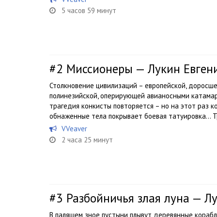
5 часов 59 минут
#2
Миссионеры — Лукин Евген
Столкновение цивилизаций – европейской, доросше
полинезийской, оперирующей авианосными катама
трагедия конкисты повторяется – но на этот раз к
обнаженные тела покрывает боевая татуировка… Тр
VVeaver
2 часа 25 минут
#3
Разбойничья злая луна — Л
В палящем зное пустыни плывут деревянные корабли