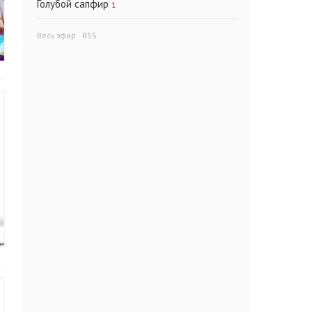
Голубой сапфир
1
Весь эфир
·
RSS