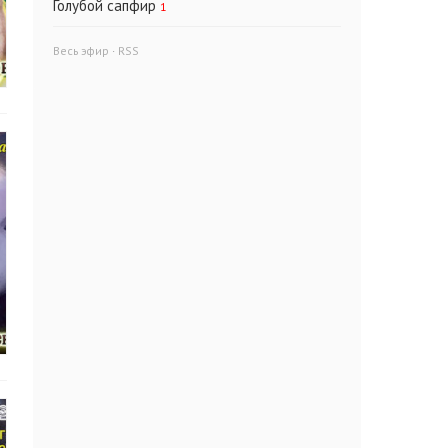
Голубой сапфир
1
Весь эфир
·
RSS