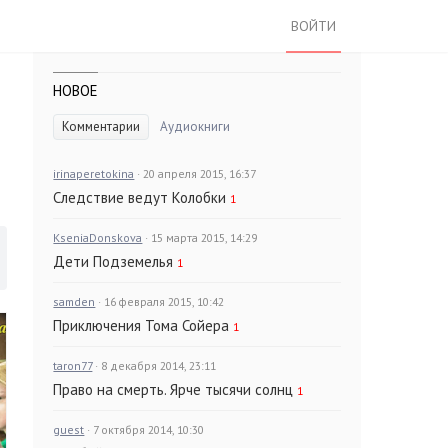
ВОЙТИ
НОВОЕ
Комментарии
Аудиокниги
irinaperetokina
· 20 апреля 2015, 16:37
Следствие ведут Колобки
1
KseniaDonskova
· 15 марта 2015, 14:29
Дети Подземелья
1
samden
· 16 февраля 2015, 10:42
Приключения Тома Сойера
1
taron77
· 8 декабря 2014, 23:11
Право на смерть. Ярче тысячи солнц
1
guest
· 7 октября 2014, 10:30