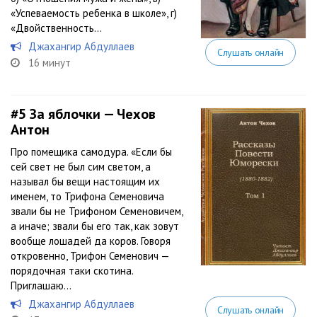
«Успеваемость ребенка в школе», г)
«Двойственность...
Джахангир Абдуллаев
Слушать онлайн
16 минут
#5
За яблочки — Чехов
Антон
Про помещика самодура. «Если бы
сей свет не был сим светом, а
называл бы вещи настоящим их
именем, то Трифона Семеновича
звали бы не Трифоном Семеновичем,
а иначе; звали бы его так, как зовут
вообще лошадей да коров. Говоря
откровенно, Трифон Семенович —
порядочная таки скотина.
Приглашаю...
Джахангир Абдуллаев
Слушать онлайн