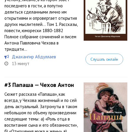
последнего в гости, а попутно
делиться сделанными лично им
открытиями и опровергает открытия
других мыслителей... Том 1. Рассказы,
повести, юморески 1880-1882
Полное собрание сочинений и писем
Антона Павловича Чехова в
тридцати...
Джахангир Абдуллаев
Слушать онлайн
13 минут
#3
Папаша — Чехов Антон
Сюжет рассказа «Папаша», как
всегда, у Чехова жизненный и по сей
день актуальный. Затронуты в таком
небольшом по объему произведении
следующие темы: а) «Роль отца в
воспитание сына и его обязанности»,
б) «Отношения мужа и жены», в)