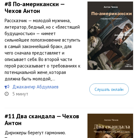
#8
По-американски —
Чехов Антон
Рассказчик — молодой мужчина,
литератор, бедный, но с «блестящей
будущностью» — «имеет
сильнейшее поползновение вступить
в самый законнейший брак», для
чего сначала представляет и
описывает себя. Во второй части
герой рассказывает о требованиях к
потенциальной жене, которая
должна быть молодой,...
Джахангир Абдуллаев
Слушать онлайн
5 минут
#11
Два скандала — Чехов
Антон
Дирижеры берегут гармонию.