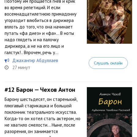
Поэтому им прощается гнев и крик
во время репетиций. И если
восемнадцатилетнюю примадонну
угораздит влюбиться в дирижера
вплоть до того, что она начинает
путать «фа диез» и «фа»… В ноты
надо глядеть и на палочку
дирижера, а не на его лицо и
галстук!.. Впрочем, речь у...
Джахангир Абдуллаев
Слушать онлайн
27 минут
#12
Барон — Чехов Антон
Барону шестьдесят, он старенький,
плюгавый старикашка и большой
поклонник театрального искусства.
Когда-то он хотел стать актером, но
не хватило смелости… Ныне, после
разорения, он занимается