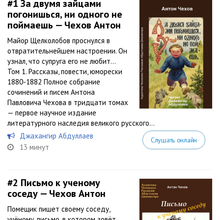
#1
За двумя зайцами
погонишься, ни одного не
поймаешь — Чехов Антон
Майор Щелколобов проснулся в
отвратительнейшем настроении. Он
узнал, что супруга его не любит…
Том 1. Рассказы, повести, юморески
1880-1882 Полное собрание
сочинений и писем Антона
Павловича Чехова в тридцати томах
— первое научное издание
литературного наследия великого русского...
Джахангир Абдуллаев
Слушать онлайн
13 минут
#2
Письмо к ученому
соседу — Чехов Антон
Помещик пишет своему соседу,
учёному, письмо, в котором зовёт