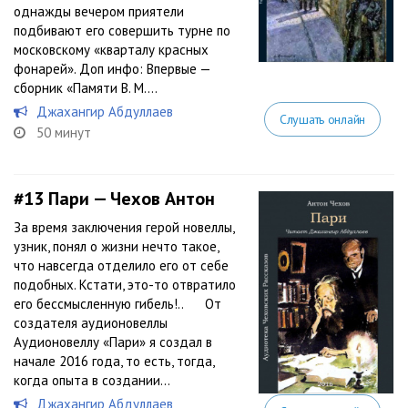
однажды вечером приятели
подбивают его совершить турне по
московскому «кварталу красных
фонарей». Доп инфо: Впервые —
сборник «Памяти В. М....
Джахангир Абдуллаев
Слушать онлайн
50 минут
#13
Пари — Чехов Антон
За время заключения герой новеллы,
узник, понял о жизни нечто такое,
что навсегда отделило его от себе
подобных. Кстати, это-то отвратило
его бессмысленную гибель!.. От
создателя аудионовеллы
Аудионовеллу «Пари» я создал в
начале 2016 года, то есть, тогда,
когда опыта в создании...
Джахангир Абдуллаев