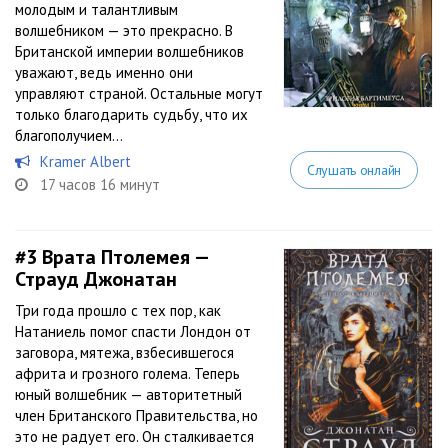
молодым и талантливым
волшебником — это прекрасно. В
Британской империи волшебников
уважают, ведь именно они
управляют страной. Остальные могут
только благодарить судьбу, что их
благополучием...
Kramer Albert
Слушать онлайн
17 часов 16 минут
#3
Врата Птолемея —
Страуд Джонатан
Три года прошло с тех пор, как
Натаниель помог спасти Лондон от
заговора, мятежа, взбесившегося
африта и грозного голема. Теперь
юный волшебник — авторитетный
член Британского Правительства, но
это не радует его. Он сталкивается