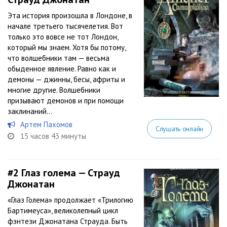
Эта история произошла в Лондоне, в
начале третьего тысячелетия. Вот
только это вовсе не тот Лондон,
который мы знаем. Хотя бы потому,
что волшебники там — весьма
обыденное явление. Равно как и
демоны — джинны, бесы, африты и
многие другие. Волшебники
призывают демонов и при помощи
заклинаний...
Артем Пахомов
Слушать онлайн
15 часов 43 минуты
#2
Глаз голема — Страуд
Джонатан
«Глаз Голема» продолжает «Трилогию
Бартимеуса», великолепный цикл
фэнтези Джонатана Страуда. Быть