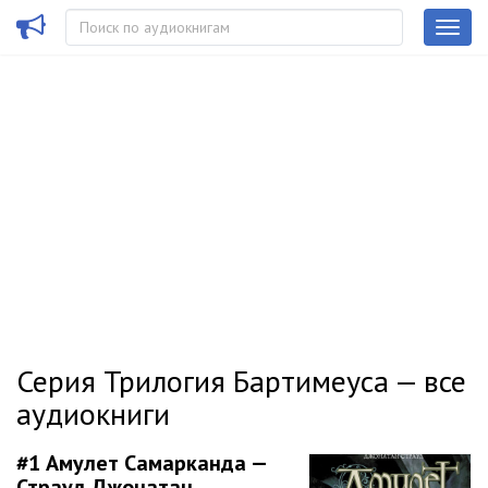
Серия Трилогия Бартимеуса — все
аудиокниги
#1
Амулет Самарканда —
Страуд Джонатан