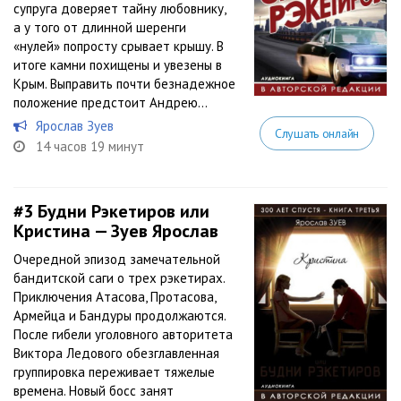
супруга доверяет тайну любовнику,
а у того от длинной шеренги
«нулей» попросту срывает крышу. В
итоге камни похищены и увезены в
Крым. Выправить почти безнадежное
положение предстоит Андрею...
Ярослав Зуев
Слушать онлайн
14 часов 19 минут
#3
Будни Рэкетиров или
Кристина — Зуев Ярослав
Очередной эпизод замечательной
бандитской саги о трех рэкетирах.
Приключения Атасова, Протасова,
Армейца и Бандуры продолжаются.
После гибели уголовного авторитета
Виктора Ледового обезглавленная
группировка переживает тяжелые
времена. Новый босс занят