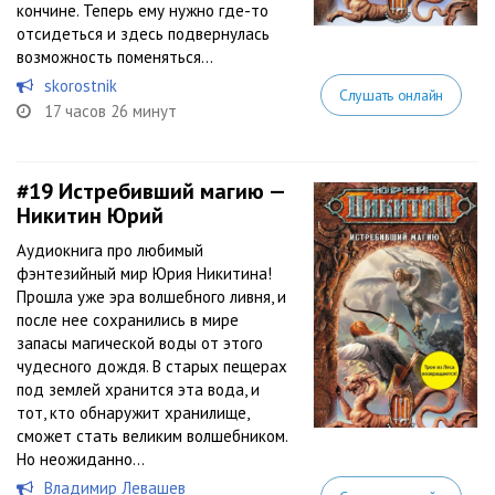
кончине. Теперь ему нужно где-то
отсидеться и здесь подвернулась
возможность поменяться...
skorostnik
Слушать онлайн
17 часов 26 минут
#19
Истребивший магию —
Никитин Юрий
Аудиокнига про любимый
фэнтезийный мир Юрия Никитина!
Прошла уже эра волшебного ливня, и
после нее сохранились в мире
запасы магической воды от этого
чудесного дождя. В старых пещерах
под землей хранится эта вода, и
тот, кто обнаружит хранилище,
сможет стать великим волшебником.
Но неожиданно...
Владимир Левашев