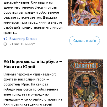
дикарей-невров. Они вышли из
дремучего темного Леса и готовы
бороться за правду и собственное
счастье со всем светом. Держава
киммеров пала перед ними, а вместе
с победой пришло знание, что миром
правят...
Владимир Князев
Слушать онлайн
21 час 18 минут
#6
Передышка в Барбусе —
Никитин Юрий
Главный персонаж удивительного
фэнтези настоящий герой —
оборотень Мрак. На сей раз
победитель богов по собственной
вине попадает в очередную
передрягу — он случайно стирает из
Книги Бытия сведения о своей