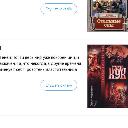
Слушать онлайн
н
еней. Почти весь мир уже покорен ими, и
ахвачен. Та, что некогда, в другие времена
 именует себя Грозотень, властительница
Слушать онлайн