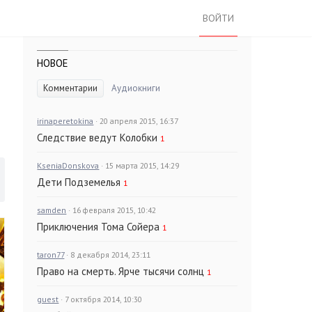
ВОЙТИ
НОВОЕ
Комментарии
Аудиокниги
irinaperetokina
· 20 апреля 2015, 16:37
Следствие ведут Колобки
1
KseniaDonskova
· 15 марта 2015, 14:29
Дети Подземелья
1
samden
· 16 февраля 2015, 10:42
Приключения Тома Сойера
1
taron77
· 8 декабря 2014, 23:11
Право на смерть. Ярче тысячи солнц
1
guest
· 7 октября 2014, 10:30