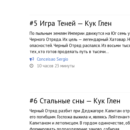
#5
Игра Теней — Кук Глен
По пыльным землям Империи движутся на Юг семь у
Черного Отряда. Их цель — легендарный Хатовар. Н
опасностей. Черный Отряд распался. Из восьми тыс
тех, кто готов проделать путь в тысячи...
Conceisao Sergio
10 часов 23 минуты
#6
Стальные сны — Кук Глен
Черный Отряд разбит при Деджагоре. Капитан отря
его погибшим. Госпожа выжила и, являясь Лейтенан
Капитаном и летописцем. В гордом одиночестве, о
формировать подразделение заново, собирая...