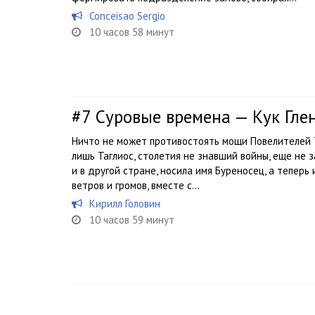
Conceisao Sergio
10 часов 58 минут
#7
Суровые времена — Кук Гле
Ничто не может противостоять мощи Повелителей Т
лишь Таглиос, столетия не знавший войны, еще не з
и в другой стране, носила имя Буреносец, а теперь
ветров и громов, вместе с...
Кирилл Головин
10 часов 59 минут