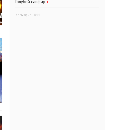
Голубой сапфир
1
Весь эфир
·
RSS