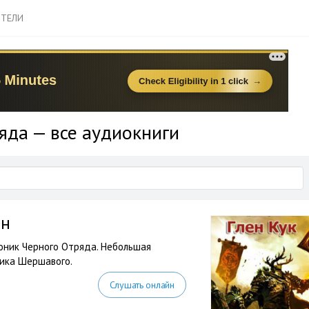
ТЕЛИ
яда — все аудиокниги
ен
оник Черного Отряда. Небольшая
ника Шершавого.
Слушать онлайн