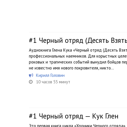
#1
Черный отряд (Десять Взяты
Аудиокнига Глена Кука «Черный отряд (Десять Взя
профессиональных наемников. Для корыстных целей
роковых и трагических событий вынудил бойцов пе
не известно имя нового покровителя, никто...
Кирилл Головин
10 часов 55 минут
#1
Черный отряд — Кук Глен
Это первая книга цикла «Хроники Черного отряда»