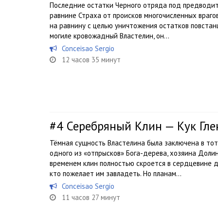
Последние остатки Черного отряда под предводит
равнине Страха от происков многочисленных врагов
на равнину с целью уничтожения остатков повстанц
могиле кровожадный Властелин, он...
Conceisao Sergio
12 часов 35 минут
#4
Серебряный Клин — Кук Гле
Тёмная сущность Властелина была заключена в тот
одного из «отпрысков» Бога-дерева, хозяина Долин
временем клин полностью скроется в сердцевине д
кто пожелает им завладеть. Но планам...
Conceisao Sergio
11 часов 27 минут