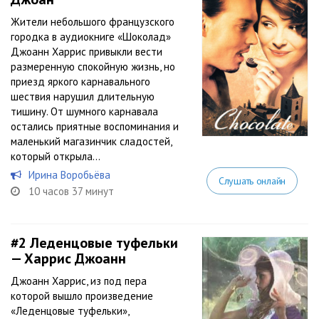
Жители небольшого французского
городка в аудиокниге «Шоколад»
Джоанн Харрис привыкли вести
размеренную спокойную жизнь, но
приезд яркого карнавального
шествия нарушил длительную
тишину. От шумного карнавала
остались приятные воспоминания и
маленький магазинчик сладостей,
который открыла...
Ирина Воробьёва
Слушать онлайн
10 часов 37 минут
#2
Леденцовые туфельки
— Харрис Джоанн
Джоанн Харрис, из под пера
которой вышло произведение
«Леденцовые туфельки»,