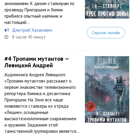
аномалиями. К двоим сталкерам по
прозвищу Пригоршня и Химик
прибился опытный наёмник и
настоящий...
Дмитрий Хазанович
Слушать онлайн
8 часов 45 минут
#4
Тропами мутантов —
Левицкий Андрей
Аудиокнига Андрея Левицкого
«Тропами мутантов» расскажет о
первом знакомстве телевизионного
репортера Химика и десантника
Пригоршни. На Зоне все чаще
появляются сталкеры из отряда
«Лешие», оснащенные
высокотехнологичным снаряжением
и оружием. Заданием этой
таинственной группировки является...