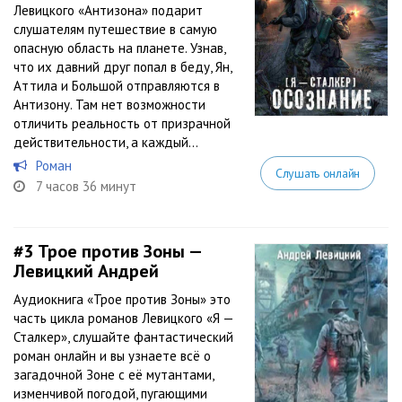
Левицкого «Антизона» подарит
слушателям путешествие в самую
опасную область на планете. Узнав,
что их давний друг попал в беду, Ян,
Аттила и Большой отправляются в
Антизону. Там нет возможности
отличить реальность от призрачной
действительности, а каждый...
Роман
Слушать онлайн
7 часов 36 минут
#3
Трое против Зоны —
Левицкий Андрей
Аудиокнига «Трое против Зоны» это
часть цикла романов Левицкого «Я —
Сталкер», слушайте фантастический
роман онлайн и вы узнаете всё о
загадочной Зоне с её мутантами,
изменчивой погодой, пугающими