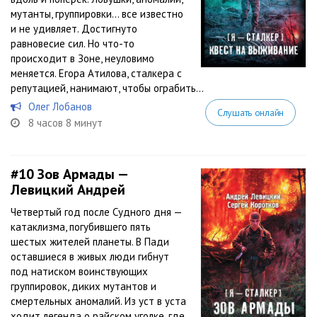
мутанты, группировки… все известно
и не удивляет. Достигнуто
равновесие сил. Но что-то
происходит в Зоне, неуловимо
меняется. Егора Атилова, сталкера с
репутацией, нанимают, чтобы ограбить...
Олег Лобанов
Слушать онлайн
8 часов 8 минут
#10
Зов Армады —
Левицкий Андрей
Четвертый год после Судного дня —
катаклизма, погубившего пять
шестых жителей планеты. В Пади
оставшиеся в живых люди гибнут
под натиском воинствующих
группировок, диких мутантов и
смертельных аномалий. Из уст в уста
ходит легенда о райском уголке, где