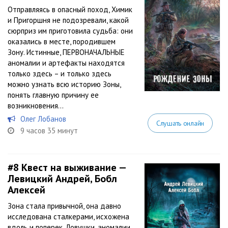
Отправляясь в опасный поход, Химик
и Пригоршня не подозревали, какой
сюрприз им приготовила судьба: они
оказались в месте, породившем
Зону. Истинные, ПЕРВОНАЧАЛЬНЫЕ
аномалии и артефакты находятся
только здесь – и только здесь
можно узнать всю историю Зоны,
понять главную причину ее
возникновения...
Олег Лобанов
Слушать онлайн
9 часов 35 минут
#8
Квест на выживание —
Левицкий Андрей, Бобл
Алексей
Зона стала привычной, она давно
исследована сталкерами, исхожена
вдоль и поперек. Ловушки, аномалии,