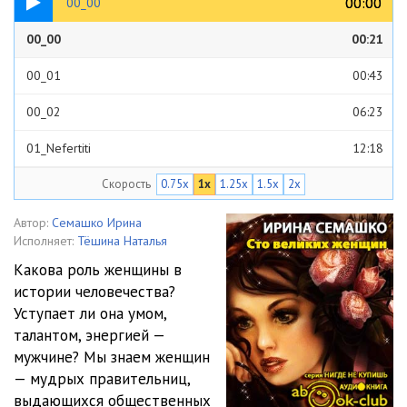
00:00
00:00
00_00
00_00
00:21
00_01
00:43
00_02
06:23
01_Nefertiti
12:18
Скорость
0.75x
1x
1.25x
1.5x
2x
02_Safo
10:56
03_Kleopatra
15:14
Автор:
Семашко Ирина
Исполняет:
Тёшина Наталья
04_01_Papessa_Ioanna
03:24
Какова роль женщины в
истории человечества?
04_02_Papessa_Ioanna
09:16
Уступает ли она умом,
05_Knyaginya_Olga
14:32
талантом, энергией —
мужчине? Мы знаем женщин
06_Murasaki_Shikibu
04:42
— мудрых правительниц,
выдающихся общественных
07_Eleonora_Akvitanskaya
09:49