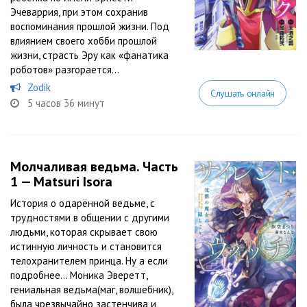
Эчеваррия, при этом сохранив
воспоминания прошлой жизни. Под
влиянием своего хобби прошлой
жизни, страсть Эру как «фанатика
роботов» разгорается...
Zodik
Слушать онлайн
5 часов 36 минут
Молчаливая ведьма. Часть
1 — Matsuri Isora
История о одарённой ведьме, с
трудностями в общении с другими
людьми, которая скрывает свою
истинную личность и становится
телохранителем принца. Ну а если
подробнее… Моника Эверетт,
гениальная ведьма(маг, волшебник),
была чрезвычайно застенчива и