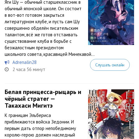
Яги Шу — обычный старшеклассник в
обычный японской школе. Он состоит
в вот-вот готовом закрыться
литературном клубе, и пусть сам Шу
совершенно обделён писательским
талантом, всё же готов отстаивать
существование клуба в борьбе с
безжалостным президентом
школьного совета, красавицей Минекавой...
Adrenalin28
Слушать онлайн
2 часа 56 минут
Белая принцесса-рыцарь и
чёрный стратег —
Такахаcи Мигитэ
К границам Эльбериса
приближаются войска Зедонии. И
первым дать отпор непобедимому
королю-герою должен наследный