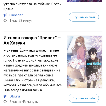
ужасно выступала на публике. С этой
целью...
Einherier
Слушать онлайн
1 час 58 минут
И снова говорю "Привет" —
Ая Хазуки
– Знаешь, Ёси-кун, я думаю, ты мне…
Я остановился, только услышав её
голос. По пути домой, на площадке
нашей средней школы, в книжном
магазинчике напротив станции и на
пустыре, где спала белая кошка.
Сиина Юки – странная девушка,
которая, казалось, знала обо мне всё.
Она всегда появлялась в...
Otsuru
Слушать онлайн
6 часов 43 минуты