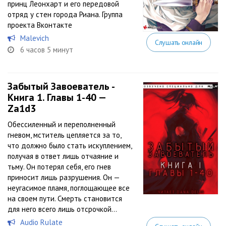
принц Леонхарт и его передовой
отряд у стен города Риана. Группа
проекта Вконтакте
Malevich
Слушать онлайн
6 часов 5 минут
Забытый Завоеватель -
Книга 1. Главы 1-40 —
Za1d3
Обессиленный и переполненный
гневом, мститель цепляется за то,
что должно было стать искуплением,
получая в ответ лишь отчаяние и
тьму. Он потерял себя, его гнев
приносит лишь разрушения. Он —
неугасимое пламя, поглощающее все
на своем пути. Смерть становится
для него всего лишь отсрочкой...
Audio Rulate