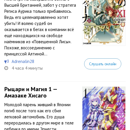
Высшей Британией, забот у стратега
Региса Аурика только прибавилось.
Ведь его целенаправленно хотят
убить! И волею судеб он
оказывается в бегах в компании всё
ещё находящихся на свободе
наёмников из «Повешенной Лисы».
Похоже, воссоединению с
принцессой Алтиной...
Adrenalin28
Слушать онлайн
4 часа 4 минуты
Рыцари и Магия 1 —
Амазаке Хисаго
Молодой парень живший в Японии
погиб после того как его сбил
легковой автомобиль. Его душа
переродилась в другом мире в теле
ребенка по имени Эрнести