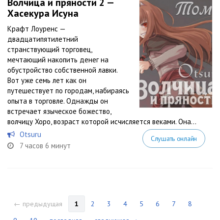
Волчица и пряности 2 —
Хасекура Исуна
Крафт Лоуренс —
двадцатипятилетний
странствующий торговец,
мечтающий накопить денег на
обустройство собственной лавки.
Вот уже семь лет как он
путешествует по городам, набираясь
опыта в торговле. Однажды он
встречает языческое божество,
волчицу Хоро, возраст которой исчисляется веками. Она...
Otsuru
Слушать онлайн
7 часов 6 минут
← предыдущая
1
2
3
4
5
6
7
8