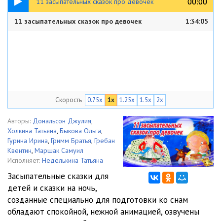
00:00
00:00
11 засыпательных сказок про девочек
11 засыпательных сказок про девочек
1:34:05
Скорость
0.75x
1x
1.25x
1.5x
2x
Авторы:
Дональсон Джулия
,
Холкина Татьяна
,
Быкова Ольга
,
Гурина Ирина
,
Гримм Братья
,
Гребан
Квентин
,
Маршак Самуил
Исполняет:
Неделькина Татьяна
Засыпательные сказки для
детей и сказки на ночь,
созданные специально для подготовки ко снам
обладают спокойной, нежной анимацией, озвучены