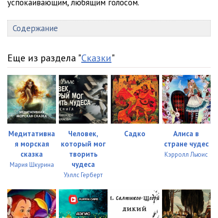
успокаивающим, любящим голосом.
Содержание
Еще из раздела "
Сказки
"
Медитативна
Человек,
Садко
Алиса в
я морская
который мог
стране чудес
сказка
творить
Кэрролл Льюис
чудеса
Мария Шкурина
Уэллс Герберт