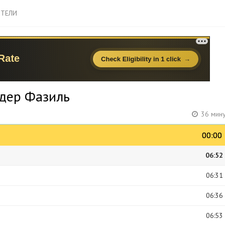
ТЕЛИ
ндер Фазиль
36 мину
00:00
00:00
06:52
06:31
06:36
06:53