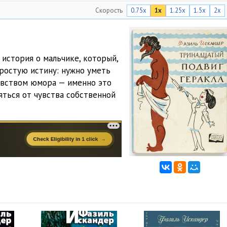
Скорость
0.75x
1x
1.25x
1.5x
2x
09:27
 история о мальчике, который,
ростую истину: нужно уметь
чувством юмора — именно это
яться от чувства собственной