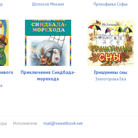
ор
Шолохов Михаил
Прокофьева Софья
шевого
Приключения Синдбада-
Гришунины сны
морехода
Златогорова Ева
ья
торы
Исполнители
mail@sweetbook.net