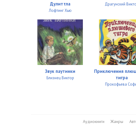
Дулиттла
Драгунский Викт
Лофтинг Хью
Звук паутинки
Приключения плю
тигра
Близнец Виктор
Прокофьева Соф
Аудиокниги
Жанры
Ав