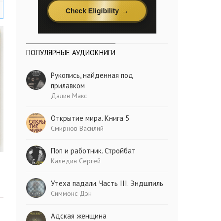
ПОПУЛЯРНЫЕ АУДИОКНИГИ
Рукопись, найденная под
прилавком
Далин Макс
Открытие мира. Книга 5
Смирнов Василий
Поп и работник. Стройбат
Каледин Сергей
Утеха падали. Часть III. Эндшпиль
Симмонс Дэн
Адская женщина