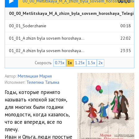
00:00
00:00
00_00_Metlitskaya_M_A_zhizn_byla_sovsem_horoshaya_Teleg
00_00_Metlitskaya_M_A_zhizn_byla_sovsem_horoshaya_Telegin
00:31
00_01_Soderzhanie
00:18
01_01_A zhizn byla sovsem horoshaya…
22:02
01_02_A zhizn byla sovsem horoshaya…
23:35
Скорость
0.75x
1x
1.25x
1.5x
2x
01_03_A zhizn byla sovsem horoshaya…
27:06
01_04_A zhizn byla sovsem horoshaya…
25:32
Автор:
Метлицкая Мария
Исполняет:
Телегина Татьяна
01_05_A zhizn byla sovsem horoshaya…
24:26
Годы, которые принято
называть «эпохой застоя»,
02_01_Tri topolya v Novyh Cheremushkah
29:45
для многих были годами
02_02_Tri topolya v Novyh Cheremushkah
26:25
молодости, когда казалось,
что все впереди, все по
02_03_Tri topolya v Novyh Cheremushkah
28:31
плечу.
Иван и Ольга, люди простые
02_04_Tri topolya v Novyh Cheremushkah
26:36