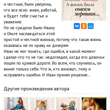
и честные, были уверены,
03_01_Fotograf
24:39
что все ясно: живи, работай,
и будет тебе счастье и
03_02_Fotograf
26:07
уважение.
Но не суждено было Ивану
04_01_Marina, Andrey
21:50
и Ольге наслаждаться этой
04_02_01_Andrey
20:38
простой и честной жизнью, потому что такая жизнь
оказалась не по нраву их дочерям.
04_02_02_Andrey
20:53
Иван не мог понять, где ошибся, в какой момент
сделал что-то не так: недоглядел, когда его девочки
04_03_Marina
15:48
пошли по кривой дороге. Во всем, что случилось, он
04_04_Andrey
04:52
винил только себя. Что ж, кто виноват, тому и
исправлять ошибки. И Иван принял решение…
04_05_01_Marina
20:09
04_05_02_Marina
21:50
Другие произведения автора
04_06_Andrey
14:45
04_07_01_Marina
22:53