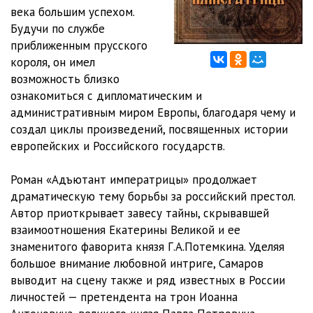
века большим успехом.
012
25:16
Будучи по службе
приближенным прусского
013
22:18
короля, он имел
возможность близко
014
29:26
ознакомиться с дипломатическим и
015
28:14
административным миром Европы, благодаря чему и
создал циклы произведений, посвященных истории
016
29:51
европейских и Российского государств.
017
29:43
Роман «Адъютант императрицы» продолжает
018
29:32
драматическую тему борьбы за российский престол.
Автор приоткрывает завесу тайны, скрывавшей
019
29:53
взаимоотношения Екатерины Великой и ее
знаменитого фаворита князя Г.А.Потемкина. Уделяя
020
29:59
большое внимание любовной интриге, Самаров
021
29:32
выводит на сцену также и ряд известных в России
личностей — претендента на трон Иоанна
022
27:10