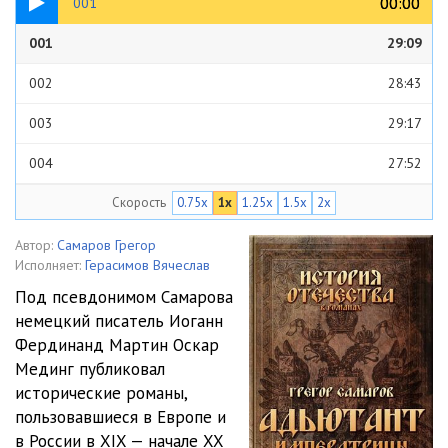
00:00
00:00
001
001
29:09
002
28:43
003
29:17
004
27:52
Скорость
0.75x
1x
1.25x
1.5x
2x
005
28:14
006
28:27
Автор:
Самаров Грегор
Исполняет:
Герасимов Вячеслав
007
29:11
Под псевдонимом Самарова
немецкий писатель Иоганн
008
28:37
Фердинанд Мартин Оскар
009
24:46
Мединг публиковал
исторические романы,
010
28:44
пользовавшиеся в Европе и
в России в XIX — начале XX
011
28:31