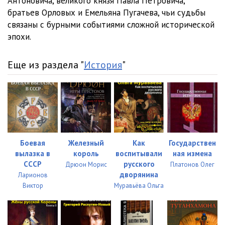
Антоновича, великого князя Павла Петровича,
братьев Орловых и Емельяна Пугачева, чьи судьбы
023
27:16
связаны с бурными событиями сложной исторической
024
28:22
эпохи.
025
27:52
Еще из раздела "
История
"
026
26:15
027
27:55
028
27:23
029
26:08
Боевая
Железный
Как
Государствен
вылазка в
король
воспитывали
ная измена
030
26:49
СССР
русского
Дрюон Морис
Платонов Олег
031
28:36
дворянина
Ларионов
Виктор
Муравьёва Ольга
032
23:41
033
29:28