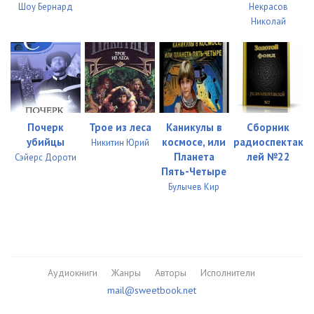
Шоу Бернард
Некрасов
Николай
Почерк
Трое из леса
Каникулы в
Сборник
убийцы
космосе, или
радиоспектак
Никитин Юрий
Планета
лей №22
Сэйерс Дороти
Пять-Четыре
Булычев Кир
Аудиокниги
Жанры
Авторы
Исполнители
mail@sweetbook.net