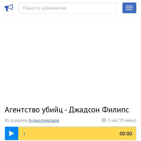
Агентство убийц - Джадсон Филипс
Из раздела
Аудиоспектакли
1 час 35 минут
18:52
00:00
00:00
1