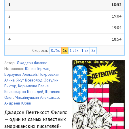
1
18:52
2
19:04
3
19:04
4
18:54
Скорость
0.75x
1x
1.25x
1.5x
2x
5
19:04
Автор:
Джадсон Филипс
Исполняют:
Юшко Герман
,
Борзунов Алексей
,
Покровская
Алина
,
Якут Всеволод
,
Зозулин
Виктор
,
Корнилова Елена
,
Кочкожаров Геннадий
,
Щетинин
Олег
,
Михайлушкин Александр
,
Андреев Юрий
Джадсон Пентикост Филипс
— один из самых известных
американских писателей-