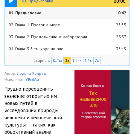
00:00
00:00
01_Предисловие
01_Предисловие
10:42
02_Глава_1_Пролог_в_море
23:35
03_Глава_2_Продолжение_в_лаборатории
25:57
04_Глава_3_Чем_хорошо_зло
33:43
Скорость
0.75x
1x
1.25x
1.5x
2x
05_Глава_3_Чем_хорошо_зло
31:57
06_Глава_4_Спонтанность_агрессии
17:29
Автор:
Лоренц Конрад
Исполняет:
BIGBAG
07_Глава_5_Привычка,_церемония_и_колдовство
16:11
Трудно переоценить
значение открытых им
08_Глава_5_Привычка,_церемония_и_колдовство
18:41
новых путей в
09_Глава_5_Привычка,_церемония_и_колдовство
15:51
исследовании природы
человека и человеческой
10_Глава_5_Привычка,_церемония_и_колдовство
18:41
культуры — таких, как
объективный анализ
11_Глава_6_Великий_парламент_инстинктов
30:53