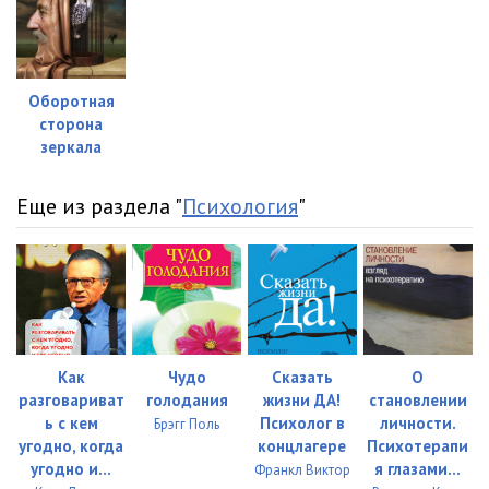
23_Глава_12_Проповедь_смирения
38:13
24_Глава_13_Eссe_homo
1:03:48
Оборотная
25_Глава_14_Исповедую_надежду
36:08
сторона
зеркала
Еще из раздела "
Психология
"
Как
Чудо
Сказать
О
разговариват
голодания
жизни ДА!
становлении
ь с кем
Психолог в
личности.
Брэгг Поль
угодно, когда
концлагере
Психотерапи
угодно и...
я глазами...
Франкл Виктор