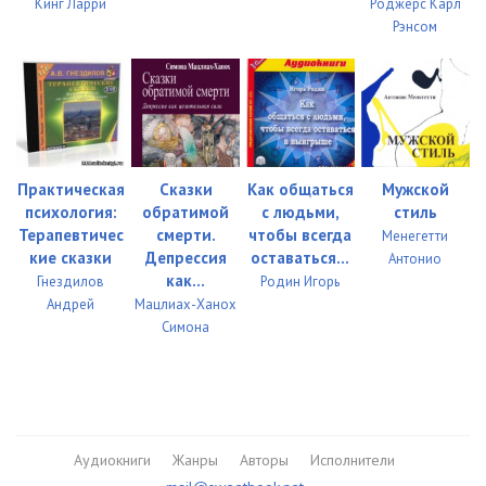
Кинг Ларри
Роджерс Карл
Рэнсом
Практическая
Сказки
Как общаться
Мужской
психология:
обратимой
с людьми,
стиль
Терапевтичес
смерти.
чтобы всегда
Менегетти
кие сказки
Депрессия
оставаться...
Антонио
как...
Гнездилов
Родин Игорь
Андрей
Мацлиах-Ханох
Симона
Аудиокниги
Жанры
Авторы
Исполнители