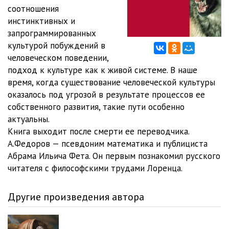
соотношения
12_Глава_6_Великий_парламент_инстинктов
23:04
инстинктивных и
запрограммированных
13_Глава_7_Формы_поведения,_аналогичные_моральным
16:43
культурой побуждений в
человеческом поведении,
14_Глава_7_Формы_поведения,_аналогичные_моральным
42:17
подход к культуре как к живой системе. В наше
15_Глава_7_Формы_поведения,_аналогичные_моральным
20:32
время, когда существование человеческой культуры
оказалось под угрозой в результате процессов ее
16_Глава_8_Анонимная_стая
25:08
собственного развития, такие пути особенно
актуальны.
17_Глава_9_Общественный_порядок_без_любви
17:51
Книга выходит после смерти ее переводчика.
18_Глава_10_Крысы
20:16
А.Федоров — псевдоним математика и публициста
Абрама Ильича Фета. Он первым познакомил русского
19_Глава_11_Союз
26:45
читателя с философскими трудами Лоренца.
20_Глава_11_Союз
31:21
Другие произведения автора
21_Глава_11_Союз
30:06
22_Глава_11_Союз
35:31