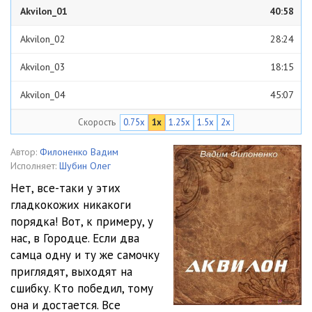
Akvilon_01
40:58
Akvilon_02
28:24
Akvilon_03
18:15
Akvilon_04
45:07
Скорость
0.75x
1x
1.25x
1.5x
2x
Akvilon_05
04:58
Akvilon_06
55:46
Автор:
Филоненко Вадим
Исполняет:
Шубин Олег
Нет, все-таки у этих
гладкокожих никакоги
порядка! Вот, к примеру, у
нас, в Городце. Если два
самца одну и ту же самочку
приглядят, выходят на
сшибку. Кто победил, тому
она и достается. Все