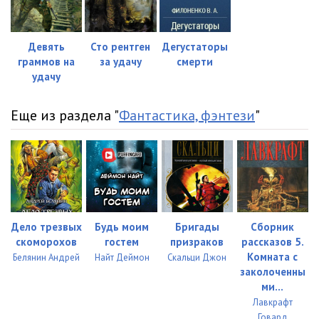
Девять
Сто рентген
Дегустаторы
граммов на
за удачу
смерти
удачу
Еще из раздела "
Фантастика, фэнтези
"
Дело трезвых
Будь моим
Бригады
Сборник
скоморохов
гостем
призраков
рассказов 5.
Комната с
Белянин Андрей
Найт Деймон
Скальци Джон
заколоченны
ми...
Лавкрафт
Говард