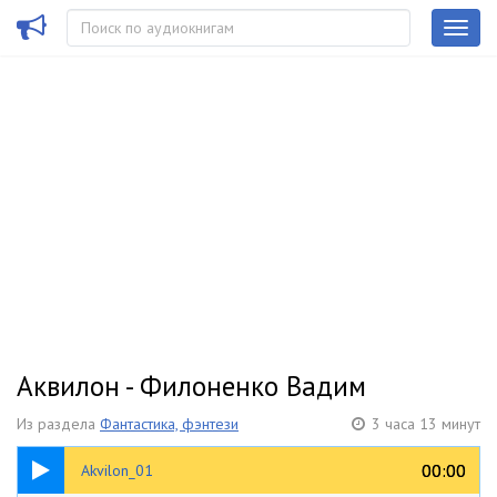
Аквилон - Филоненко Вадим
Из раздела
Фантастика, фэнтези
3 часа 13 минут
40:58
00:00
00:00
Akvilon_01