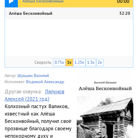
00:00
00:00
Алёша Бесконвойный
Алёша Бесконвойный
52:20
Скорость
0.75x
1x
1.25x
1.5x
2x
Автор:
Шукшин Василий
Исполняет:
Водяной Александр
Другая озвучка:
Ляпунов
Алексей (2021 год)
Колхозный пастух Валиков,
известный как Алёша
Бесконвойный, получил своё
прозвище благодаря своему
непокорному духу и