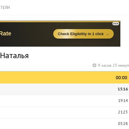
ТЕЛИ
 Наталья
9 часов 23 мину
00:00
00:00
15:16
19:14
21:23
03:28