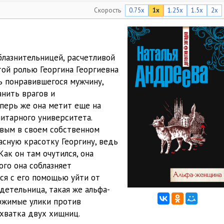
Скорость
0.75x
1x
1.25x
1.5x
2x
15:47
15:22
15:30
блазнительницей, расчетливой
той ролью Георгина Георгиевна
12:37
ь понравившегося мужчину,
15:52
анить врагов и
еперь же она метит еще на
17:19
итарного университета.
вым в своем собственном
26:10
асную красотку Георгину, ведь
15:40
Как он там очутился, она
ого она соблазняет
22:02
тся с его помощью уйти от
детельница, такая же альфа-
21:33
ержимые улики против
29:07
схватка двух хищниц.