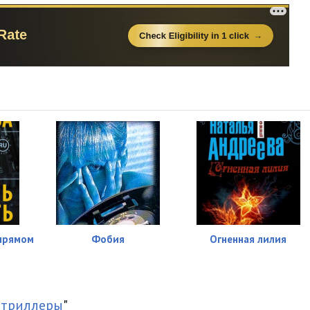
30:08
17:51
17:01
17:18
07:07
15:37
17:32
16:23
09:48
 прямом
Фобия
Огненная лилия
31:56
22:23
 триллеры
"