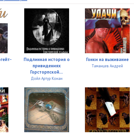
04:56
18:29
04:46
15:18
07:59
югейт-
Подлинная история о
Гонки на выживание
23:21
привидениях
Таманцев Андрей
Горсторпской...
19:17
Дойл Артур Конан