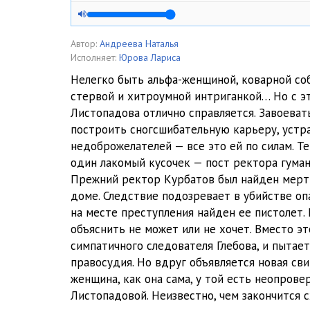
Alfa-zhenschina_ (05)
Alfa-zhenschina_ (06)
Автор:
Андреева Наталья
Исполняет:
Юрова Лариса
Alfa-zhenschina_ (07)
Нелегко быть альфа-женщиной, коварной со
стервой и хитроумной интриганкой… Но с э
Alfa-zhenschina_ (08)
Листопадова отлично справляется. Завоеват
Alfa-zhenschina_ (09)
построить сногсшибательную карьеру, устр
недоброжелателей — все это ей по силам. Т
Alfa-zhenschina_ (10)
один лакомый кусочек — пост ректора гуман
Прежний ректор Курбатов был найден мерт
Alfa-zhenschina_ (11)
доме. Следствие подозревает в убийстве оп
Alfa-zhenschina_ (12)
на месте преступления найден ее пистолет. 
объяснить не может или не хочет. Вместо эт
Alfa-zhenschina_ (13)
симпатичного следователя Глебова, и пытае
правосудия. Но вдруг объявляется новая сви
Alfa-zhenschina_ (14)
женщина, как она сама, у той есть неопров
Alfa-zhenschina_ (15)
Листопадовой. Неизвестно, чем закончится 