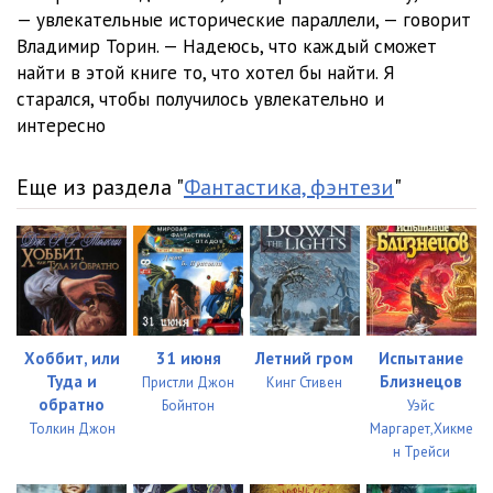
Глава_23
13:33
— увлекательные исторические параллели, — говорит
Владимир Торин. — Надеюсь, что каждый сможет
Глава_24
10:19
найти в этой книге то, что хотел бы найти. Я
Глава_25
21:54
старался, чтобы получилось увлекательно и
интересно
Глава_26
17:13
Глава_27
31:22
Еще из раздела "
Фантастика, фэнтези
"
Глава_28
13:10
Глава_29
09:48
Глава_30
07:47
Глава_31
15:01
Хоббит, или
31 июня
Летний гром
Испытание
Туда и
Близнецов
Пристли Джон
Кинг Стивен
Глава_32
08:02
обратно
Бойнтон
Уэйс
Толкин Джон
Маргарет,Хикме
н Трейси