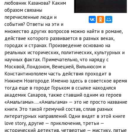
любовник Казанова? Каким
Глава_12
23:19
образом связаны
Глава_13
18:49
перечисленные люди и
события? Ответы на эти и
Глава_14
26:57
множество других вопросов можно найти в романе,
действие которого развивается в разных веках,
Глава_15
11:05
городах и странах. Произведение основано на
Глава_16
19:17
реальных исторических, политических, культурных и
научных фактах. Примечательно, что наряду с
Глава_17
30:56
Москвой, Лондоном, Венецией, Вильнюсом и
Константинополем часть действия проходит в
Глава_18
29:38
Нижнем Новгороде. Именно здесь в советское время
Глава_19
28:57
тогда еще в городе Горьком в ссылке находился
академик Сахаров, также ставший одним из героев
Глава_20
17:57
«Амальгамы».....«Амальгама» — это не просто название
книги. Это такой гремучий состав, сплав разных
Глава_21
09:25
литературных направлений. Одни видят в этой книге
Глава_22
12:27
love story, другие — приключения, третьи —
исторический детектив, четвертые — мистику, пятые