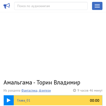
Амальгама - Торин Владимир
Из раздела
Фантастика, фэнтези
9 часов 46 минут
14:27
00:00
00:00
Глава_01