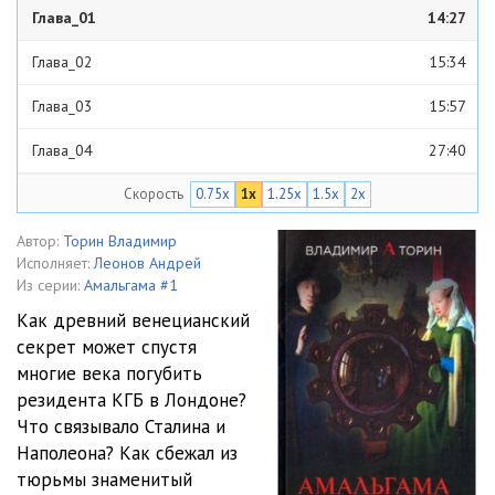
Глава_01
14:27
Глава_02
15:34
Глава_03
15:57
Глава_04
27:40
Скорость
0.75x
1x
1.25x
1.5x
2x
Глава_05
14:44
Глава_06
32:24
Автор:
Торин Владимир
Исполняет:
Леонов Андрей
Глава_07
13:40
Из серии:
Амальгама #1
Как древний венецианский
Глава_08
26:38
секрет может спустя
многие века погубить
Глава_09
11:31
резидента КГБ в Лондоне?
Глава_10
16:12
Что связывало Сталина и
Наполеона? Как сбежал из
Глава_11
20:57
тюрьмы знаменитый