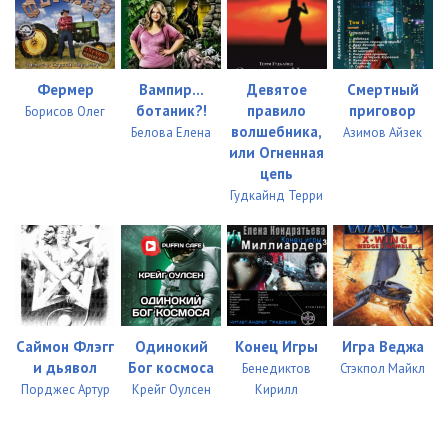
Фермер
Вампир...
Девятое
Смертный
ботаник?!
правило
приговор
Борисов Олег
волшебника,
Белова Елена
Азимов Айзек
или Огненная
цепь
Гудкайнд Терри
Саймон Флэгг
Одинокий
Конец Игры
Игра Веджа
и дьявол
Бог космоса
Бенедиктов
Стэкпол Майкл
Порджес Артур
Крейг Оулсен
Кирилл