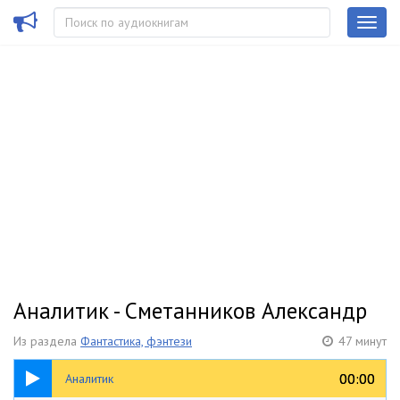
Аналитик - Сметанников Александр
Из раздела
Фантастика, фэнтези
47 минут
47:31
00:00
00:00
Аналитик