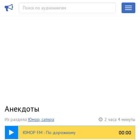
Анекдоты
Из раздела
Юмор, сатира
2 часа 4 минуты
04:11
00:00
00:00
ЮМОР FM - По-дорожному
Знай наших