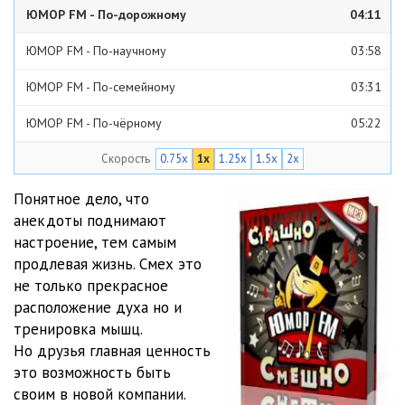
ЮМОР FM - По-дорожному
04:11
ЮМОР FM - По-научному
03:58
ЮМОР FM - По-семейному
03:31
ЮМОР FM - По-чёрному
05:22
Скорость
0.75x
1x
1.25x
1.5x
2x
ЮМОР FM - Под мухой
04:39
ЮМОР FM - Про бландинок
03:34
Понятное дело, что
анекдоты поднимают
ЮМОР FM - Про военных
03:46
настроение, тем самым
продлевая жизнь. Смех это
ЮМОР FM - Про врачей
04:33
не только прекрасное
ЮМОР FM - Про детей
03:54
расположение духа но и
тренировка мышц.
ЮМОР FM - Про старшее поколение
06:29
Но друзья главная ценность
С миру по шутке
это возможность быть
своим в новой компании.
ЮМОР FM - Анекдоты обо всём
04:14