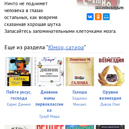
Ничто не поднимет
ЮМОР FM - Анекдоты под градусом
03:52
человека в глазах
остальных, как вовремя
ЮМОР FM - Анекдоты про... ЭТО!
06:35
сказанная хорошая шутка.
Запасайтесь запоминательными клеточками мозга.
ЮМОР FM - Анекдоты про Одессу-маму
03:07
ЮМОР FM - Анекдоты про деньги
03:14
Еще из раздела "
Юмор, сатира
"
ЮМОР FM - Анекдоты про женскую логику
03:54
ЮМОР FM - Анекдоты про сервис
03:53
ЮМОР FM - Анекдоты про умников
03:54
ЮМОР FM - Дружеские анекдоты
03:35
Пейте уксус,
Дневник
Галоша
Оружие
господа
мамы
возмездия
Зощенко
ЮМОР FM - Семейные анекдоты
04:36
первоклассни
Хармс Даниил
Михаил
Дивов Олег
Ума палата
ка
Трауб Маша
ЮМОР FM - Анекдоты по-армейски
03:47