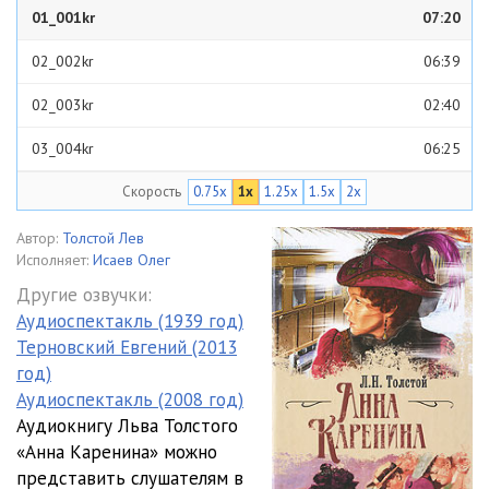
01_001kr
07:20
02_002kr
06:39
02_003kr
02:40
03_004kr
06:25
Скорость
0.75x
1x
1.25x
1.5x
2x
03_005kr
05:50
04_006kr
04:55
Автор:
Толстой Лев
Исполняет:
Исаев Олег
04_007kr
04:45
Другие озвучки:
Аудиоспектакль (1939 год)
04_008kr
04:51
Терновский Евгений (2013
05_009kr
05:48
год)
Аудиоспектакль (2008 год)
05_010kr
05:44
Аудиокнигу Льва Толстого
«Анна Каренина» можно
05_011kr
05:42
представить слушателям в