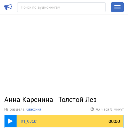
Анна Каренина - Толстой Лев
Из раздела
Классика
43 часа 8 минут
07:20
00:00
00:00
01_001kr