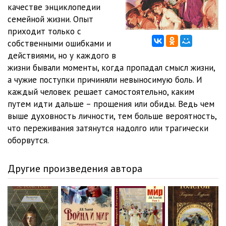
05_012kr
05:33
качестве энциклопедии
семейной жизни. Опыт
06_013kr
04:15
приходит только с
собственными ошибками и
06_014kr
04:12
действиями, но у каждого в
07_015kr
05:41
жизни бывали моменты, когда пропадал смысл жизни,
а чужие поступки причиняли невыносимую боль. И
08_016kr
06:27
каждый человек решает самостоятельно, каким
путем идти дальше – прощения или обиды. Ведь чем
09_017kr
06:26
выше духовность личности, тем больше вероятность,
09_018kr
06:08
что переживания затянутся надолго или трагически
оборвутся.
09_019kr
05:51
10_020kr
06:12
Другие произведения автора
10_021kr
06:12
10_022kr
06:05