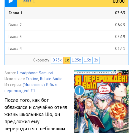
00:00
00:00
Глава 1
Глава 1
03:33
Глава 2
06:23
Глава 3
03:19
Глава 4
03:41
Скорость
0.75x
1x
1.25x
1.5x
2x
Глава 5
03:57
Глава 6
02:05
Автор:
Headphone Samurai
Исполняют:
Erolion
,
Rulate Audio
Глава 7
02:41
Из серии:
(Мм, извини) Я был
перерождён! #1
Глава 8
07:30
После того, как бог
облажался и случайно отнял
Глава 9
05:53
жизнь школьника Шо, он
Глава 10
10:49
предложил ему
переродится с небольшим
Глава 11
04:52