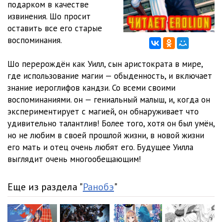
подарком в качестве
извинения. Шо просит
Глава 12
05:51
оставить все его старые
Глава 13
05:08
воспоминания.
Глава 14
05:47
Шо перерождён как Уилл, сын аристократа в мире,
где использование магии — обыденность, и включает
Глава 15
06:19
знание иероглифов кандзи. Со всеми своими
Глава 16
03:27
воспоминаниями. он — гениальный малыш, и, когда он
экспериментирует с магией, он обнаруживает что
Глава 17
07:13
удивительно талантлив! Более того, хотя он был умён,
но не любим в своей прошлой жизни, в новой жизни
Глава 18
07:50
его мать и отец очень любят его. Будущее Уилла
Глава 19
06:25
выглядит очень многообещающим!
Глава 20
03:29
Еще из раздела "
Ранобэ
"
Глава 21
04:32
Глава 22
07:16