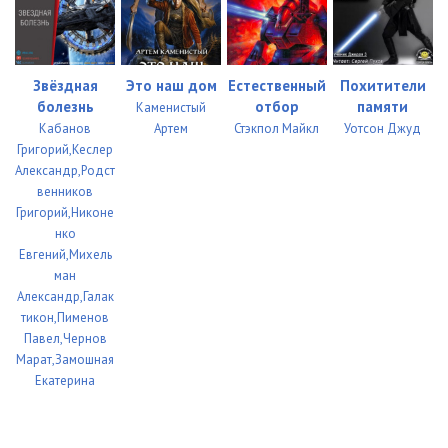
Звёздная
Это наш дом
Естественный
Похитители
болезнь
отбор
памяти
Каменистый
Кабанов
Артем
Стэкпол Майкл
Уотсон Джуд
Григорий,Кеслер
Александр,Родст
венников
Григорий,Никоне
нко
Евгений,Михель
ман
Александр,Галак
тикон,Пименов
Павел,Чернов
Марат,Замошная
Екатерина