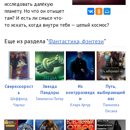
исследовать далёкую
планету. Но что он отыщет
там? И есть ли смысл что-
то искать, когда внутри тебя — целый космос?
Еще из раздела "
Фантастика, фэнтези
"
Сверхскорост
Звезда
Из
Путь,
ь
Пандоры
контрразведк
выбирающий
и
нас
Шеффилд
Гамильтон Питер
Чарльз
Кларк Артур
Панкеева
Оксана