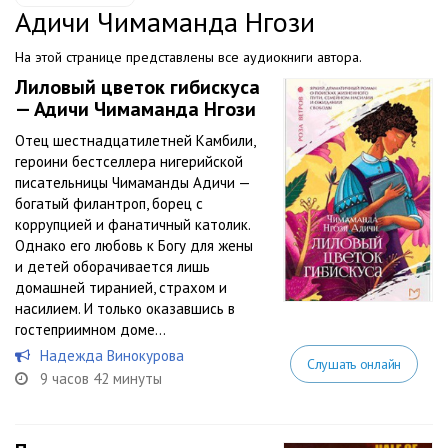
Адичи Чимаманда Нгози
На этой странице представлены все аудиокниги автора.
Лиловый цветок гибискуса
— Адичи Чимаманда Нгози
Отец шестнадцатилетней Камбили,
героини бестселлера нигерийской
писательницы Чимаманды Адичи —
богатый филантроп, борец с
коррупцией и фанатичный католик.
Однако его любовь к Богу для жены
и детей оборачивается лишь
домашней тиранией, страхом и
насилием. И только оказавшись в
гостеприимном доме...
Надежда Винокурова
Слушать онлайн
9 часов 42 минуты