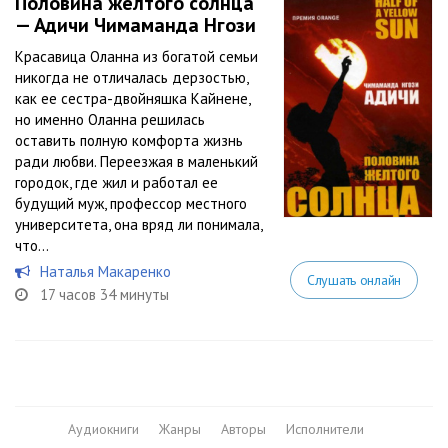
Половина желтого солнца
— Адичи Чимаманда Нгози
Красавица Оланна из богатой семьи
никогда не отличалась дерзостью,
как ее сестра-двойняшка Кайнене,
но именно Оланна решилась
оставить полную комфорта жизнь
ради любви. Переезжая в маленький
городок, где жил и работал ее
будущий муж, профессор местного
университета, она вряд ли понимала,
что...
Наталья Макаренко
Слушать онлайн
17 часов 34 минуты
Аудиокниги
Жанры
Авторы
Исполнители