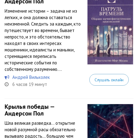
Андерсон Пол
Изменение истории – задача не из
легких, и она должна оставаться
неизменной. Следить за каждым, кто
путешествует во времени, бывает
непросто, и это обстоятельство
находят в своих интересах
мошенники, идеалисты и маньяки,
стремящиеся переписать
исторические события по
собственному разумению....
Андрей Вильколек
Слушать онлайн
6 часов 19 минут
Крылья победы —
Андерсон Пол
Шла великая разведка… открытие
новой разумной расы обязательно
вызывало радость… большую чем