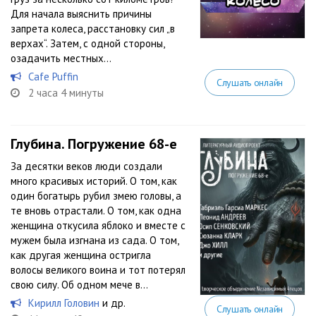
Для начала выяснить причины
запрета колеса, расстановку сил „в
верхах“. Затем, с одной стороны,
озадачить местных...
Cafe Puffin
Слушать онлайн
2 часа 4 минуты
Глубина. Погружение 68-е
За десятки веков люди создали
много красивых историй. О том, как
один богатырь рубил змею головы, а
те вновь отрастали. О том, как одна
женщина откусила яблоко и вместе с
мужем была изгнана из сада. О том,
как другая женщина остригла
волосы великого воина и тот потерял
свою силу. Об одном мече в...
Кирилл Головин
и др.
Слушать онлайн