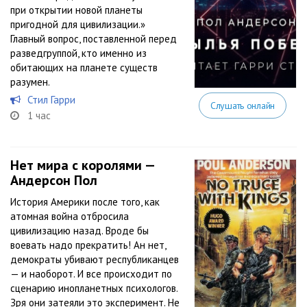
при открытии новой планеты
пригодной для цивилизации.»
Главный вопрос, поставленной перед
разведгруппой, кто именно из
обитающих на планете существ
разумен.
Стил Гарри
Слушать онлайн
1 час
Нет мира с королями —
Андерсон Пол
История Америки после того, как
атомная война отбросила
цивилизацию назад. Вроде бы
воевать надо прекратить! Ан нет,
демократы убивают республиканцев
— и наоборот. И все происходит по
сценарию инопланетных психологов.
Зря они затеяли это эксперимент. Не