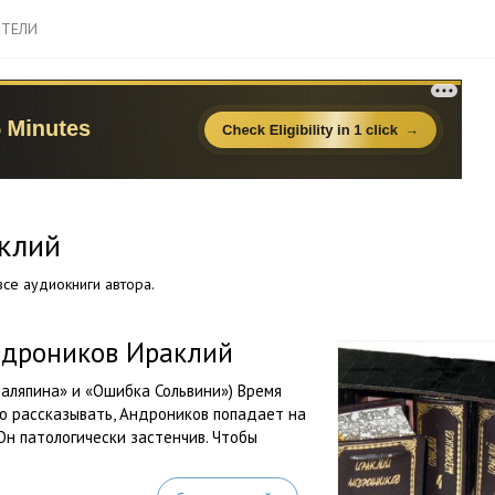
ТЕЛИ
клий
се аудиокниги автора.
Андроников Ираклий
Шаляпина» и «Ошибка Сольвини») Время
ию рассказывать, Андроников попадает на
Он патологически застенчив. Чтобы