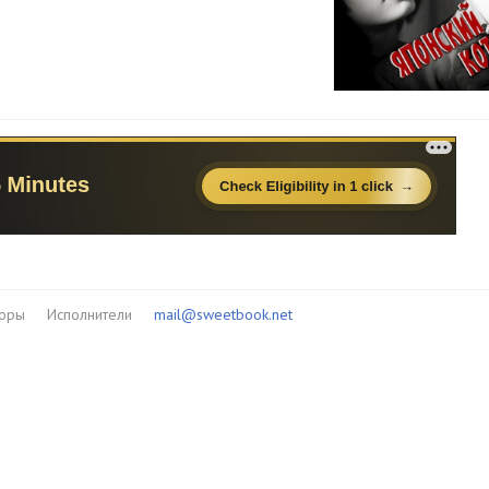
торы
Исполнители
mail@sweetbook.net