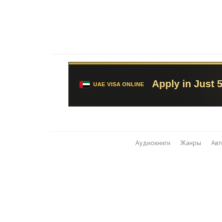
Аудиокниги
Жанры
Ав