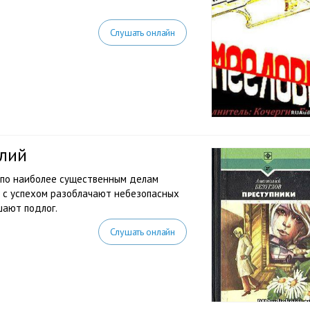
Слушать онлайн
олий
 по наиболее существенным делам
и с успехом разоблачают небезопасных
шают подлог.
Слушать онлайн