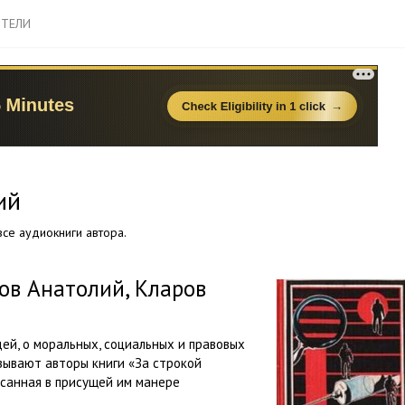
ТЕЛИ
ий
се аудиокниги автора.
лов Анатолий, Кларов
дей, о моральных, социальных и правовых
зывают авторы книги «За строкой
писанная в присущей им манере